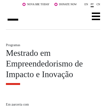
Saltar para o conteúdo principal
NOVA SBE TODAY
DONATE NOW
EN
PT
CN
SOBRE NÓS
CURSOS
Programas
Mestrado em
DOCENTES E INVESTIGAÇÃO
Empreendedorismo de
COMUNIDADE
Impacto e Inovação
LIFE AT NOVA SBE
WHAT'S HAPPENING
Em parceria com