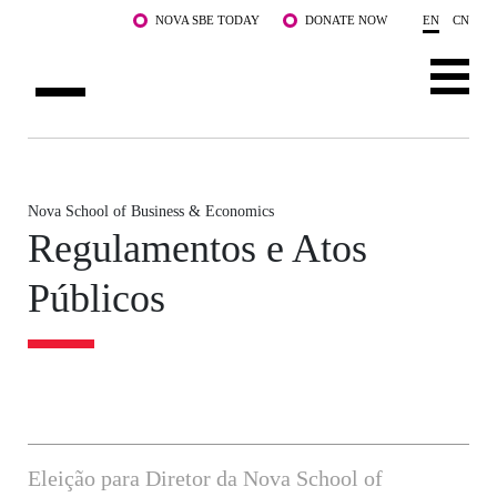
Skip to main content
NOVA SBE TODAY
DONATE NOW
EN
CN
ABOUT US
PROGRAMS
Nova School of Business & Economics
Regulamentos e Atos
FACULTY & RESEARCH
Públicos
COMMUNITY
LIFE AT NOVA SBE
WHAT'S HAPPENING
Eleição para Diretor da Nova School of