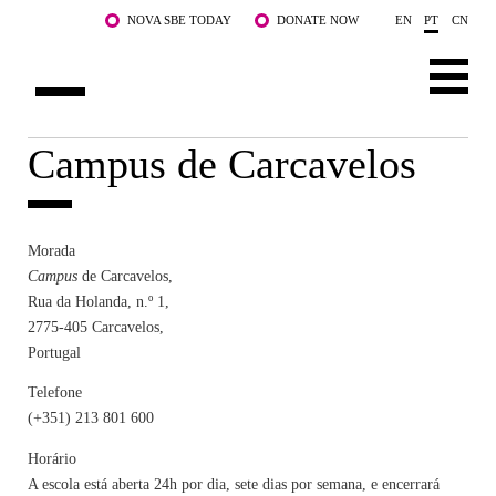
Saltar para o conteúdo principal
NOVA SBE TODAY
DONATE NOW
EN
PT
CN
Campus de Carcavelos
SOBRE NÓS
CURSOS
Morada
DOCENTES E INVESTIGAÇÃO
Campus
de Carcavelos,
Rua da Holanda, n.º 1,
COMUNIDADE
2775-405 Carcavelos,
Portugal
LIFE AT NOVA SBE
Telefone
WHAT'S HAPPENING
(+351) 213 801 600
Horário
A escola está aberta 24h por dia, sete dias por semana, e encerrará