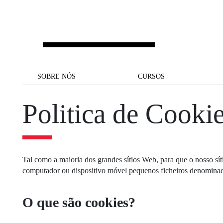
Saltar para o conteúdo principal
SOBRE NÓS
SOBRE NÓS
CURSOS
CURSOS
Politica de Cooki
UM OLHAR SOBRE A NOVA
BOLSAS E
BACK
BACK
SBE
FINANCIAMENTO
PROJETOS PARA UM
JUNTE-SE A NÓS
SOC
A NOSSA MISSÃO
FUTURO MELHOR
CANDIDATURAS
DOCENTES E
A
Tal como a maioria dos grandes sítios Web, para que o nosso sí
A MARCA
SOCIAL EQUITY
INVESTIGADORES
LICENCIATURAS
computador ou dispositivo móvel pequenos ficheiros denomina
INITIATIVE
B
QUALIDADE &
PEOPLE AND CULTURE
MESTRADOS
ACREDITAÇÕES
FELLOWSHIP FOR
B
O que são cookies?
EXCELLENCE
DOUTORAMENTOS
SUSTENTABILIDADE
L