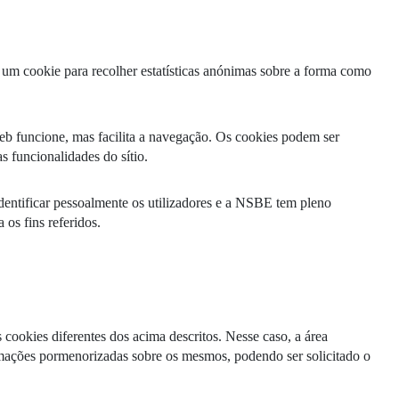
DOUBLE DEGREES
DIREITO & GESTÃO
m um cookie para recolher estatísticas anónimas sobre a forma como
DIREITO E ECONOMIA
DO MAR
eb funcione, mas facilita a navegação. Os cookies podem ser
DUAL DEGREE NYU
 funcionalidades do sítio.
identificar pessoalmente os utilizadores e a NSBE tem pleno
os fins referidos.
cookies diferentes dos acima descritos. Nesse caso, a área
rmações pormenorizadas sobre os mesmos, podendo ser solicitado o