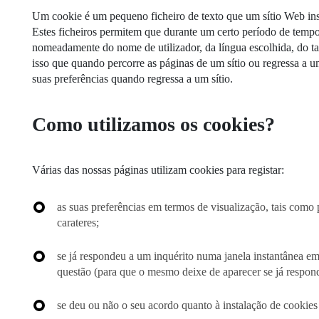
MESTRADOS EXECUTIVOS
Um cookie é um pequeno ficheiro de texto que um sítio Web ins
DIVERSIDADE, EQUIDADE E
L
Estes ficheiros permitem que durante um certo período de tempo
INCLUSÃO
LISBON MBA
nomeadamente do nome de utilizador, da língua escolhida, do ta
E
isso que quando percorre as páginas de um sítio ou regressa a um 
PROJETOS PARA UM
PROGRAMAS DE
suas preferências quando regressa a um sítio.
FUTURO MELHOR
INTERCÂMBIO
R
Como utilizamos os cookies?
MODELO DE GOVERNO
ESCOLAS DE VERÃO
JUNTE-SE A NÓS
FORMAÇÃO DE
Várias das nossas páginas utilizam cookies para registar:
EXECUTIVOS
CONTACTOS
as suas preferências em termos de visualização, tais como 
carateres;
se já respondeu a um inquérito numa janela instantânea em
questão (para que o mesmo deixe de aparecer se já respon
se deu ou não o seu acordo quanto à instalação de cookies