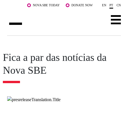
Saltar para o conteúdo principal
NOVA SBE TODAY
DONATE NOW
EN
PT
CN
SOBRE NÓS
CURSOS
Fica a par das notícias da
DOCENTES E INVESTIGAÇÃO
Nova SBE
COMUNIDADE
LIFE AT NOVA SBE
WHAT'S HAPPENING