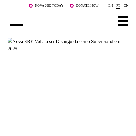
Saltar para o conteúdo principal
NOVA SBE TODAY
DONATE NOW
EN
PT
CN
SOBRE NÓS
CURSOS
DOCENTES E INVESTIGAÇÃO
COMUNIDADE
LIFE AT NOVA SBE
WHAT'S HAPPENING