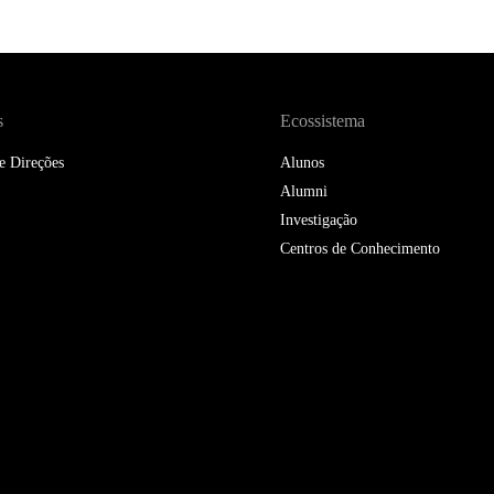
DOUBLE DEGREES
DIREITO & GESTÃO
DIREITO E ECONOMIA
s
Ecossistema
DO MAR
e Direções
Alunos
DUAL DEGREE NYU
Alumni
Investigação
Centros de Conhecimento