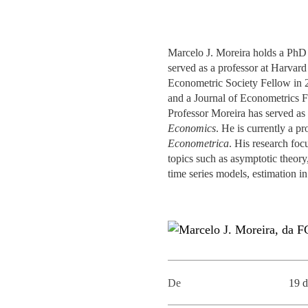
MESTRADOS EXECUTIVOS
DIVERSIDADE, EQUIDADE E
L
INCLUSÃO
LISBON MBA
Marcelo J. Moreira
holds a PhD i
E
served as a professor at Harvar
PROJETOS PARA UM
PROGRAMAS DE
Econometric Society Fellow in 
FUTURO MELHOR
INTERCÂMBIO
R
and a Journal of Econometrics Fe
Professor Moreira has served as
MODELO DE GOVERNO
ESCOLAS DE VERÃO
Economics
. He is currently a p
Econometrica
. His research fo
JUNTE-SE A NÓS
FORMAÇÃO DE
topics such as asymptotic theory
EXECUTIVOS
time series models, estimation in
CONTACTOS
De
19 