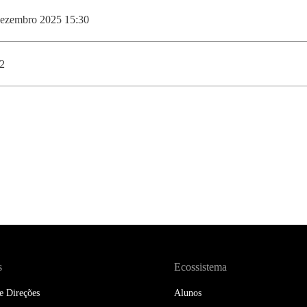
DOUBLE DEGREES
dezembro 2025 15:30
DIREITO & GESTÃO
2
DIREITO E ECONOMIA
DO MAR
DUAL DEGREE NYU
s
Ecossistema
e Direções
Alunos