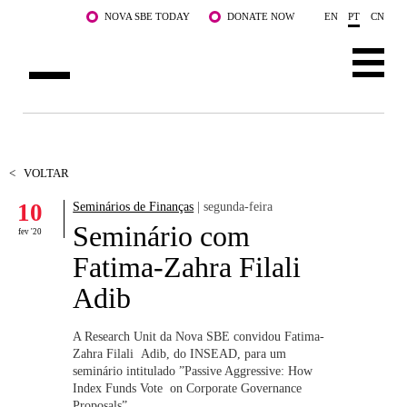
Saltar para o conteúdo principal
NOVA SBE TODAY
DONATE NOW
EN
PT
CN
SOBRE NÓS
CURSOS
<
VOLTAR
10
Seminários de Finanças
| segunda-feira
DOCENTES E INVESTIGAÇÃO
Seminário com
fev '20
COMUNIDADE
Fatima-Zahra Filali
Adib
LIFE AT NOVA SBE
WHAT'S HAPPENING
A Research Unit da Nova SBE convidou Fatima-
Zahra Filali Adib, do INSEAD, para um
seminário intitulado ”Passive Aggressive: How
Index Funds Vote on Corporate Governance
Proposals”.