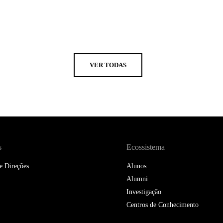
VER TODAS
s
Ecossistema
e Direções
Alunos
Alumni
Investigação
Centros de Conhecimento