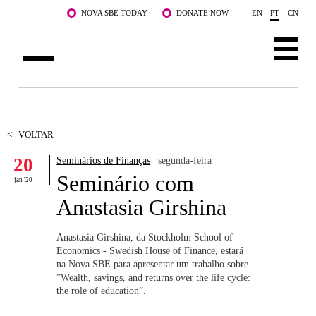
Saltar para o conteúdo principal
NOVA SBE TODAY
DONATE NOW
EN
PT
CN
SOBRE NÓS
CURSOS
<
VOLTAR
20
Seminários de Finanças
| segunda-feira
DOCENTES E INVESTIGAÇÃO
Seminário com
jan '20
COMUNIDADE
Anastasia Girshina
LIFE AT NOVA SBE
Anastasia Girshina, da Stockholm School of
Economics - Swedish House of Finance, estará
WHAT'S HAPPENING
na Nova SBE para apresentar um trabalho sobre
”Wealth, savings, and returns over the life cycle:
the role of education”.