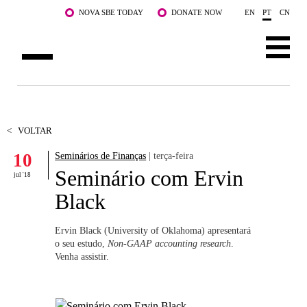
Saltar para o conteúdo principal
NOVA SBE TODAY
DONATE NOW
EN
PT
CN
SOBRE NÓS
CURSOS
<
VOLTAR
10
Seminários de Finanças
| terça-feira
DOCENTES E INVESTIGAÇÃO
Seminário com Ervin
jul '18
COMUNIDADE
Black
LIFE AT NOVA SBE
Ervin Black (University of Oklahoma) apresentará
o seu estudo,
Non-GAAP accounting research
.
WHAT'S HAPPENING
Venha assistir.