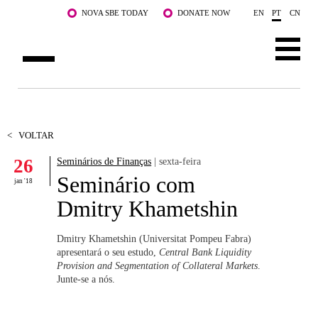
Saltar para o conteúdo principal
NOVA SBE TODAY
DONATE NOW
EN
PT
CN
SOBRE NÓS
CURSOS
<
VOLTAR
26
Seminários de Finanças
| sexta-feira
DOCENTES E INVESTIGAÇÃO
Seminário com
jan '18
COMUNIDADE
Dmitry Khametshin
LIFE AT NOVA SBE
Dmitry Khametshin (Universitat Pompeu Fabra)
apresentará o seu estudo,
Central Bank Liquidity
WHAT'S HAPPENING
Provision and Segmentation of Collateral Markets
.
Junte-se a nós.