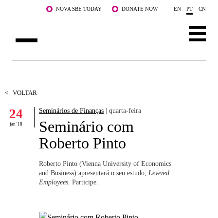
Saltar para o conteúdo principal
NOVA SBE TODAY
DONATE NOW
EN
PT
CN
SOBRE NÓS
CURSOS
<
VOLTAR
24
Seminários de Finanças
| quarta-feira
DOCENTES E INVESTIGAÇÃO
Seminário com
jan '18
COMUNIDADE
Roberto Pinto
LIFE AT NOVA SBE
Roberto Pinto (Vienna University of Economics
and Business) apresentará o seu estudo,
Levered
WHAT'S HAPPENING
Employees
. Participe.