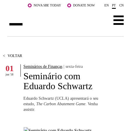
Saltar para o conteúdo principal
NOVA SBE TODAY
DONATE NOW
EN
PT
CN
SOBRE NÓS
CURSOS
<
VOLTAR
01
Seminários de Finanças
| sexta-feira
DOCENTES E INVESTIGAÇÃO
Seminário com
jun '18
COMUNIDADE
Eduardo Schwartz
LIFE AT NOVA SBE
Eduardo Schwartz (UCLA) apresentará o seu
estudo,
The Carbon Abatement Game
. Venha
WHAT'S HAPPENING
assistir.