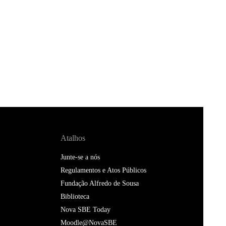
Atalhos
Junte-se a nós
Regulamentos e Atos Públicos
Fundação Alfredo de Sousa
Biblioteca
Nova SBE Today
Moodle@NovaSBE