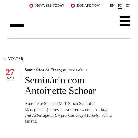
Saltar para o conteúdo principal
NOVA SBE TODAY
DONATE NOW
EN
PT
CN
SOBRE NÓS
CURSOS
<
VOLTAR
27
Seminários de Finanças
| sexta-feira
DOCENTES E INVESTIGAÇÃO
Seminário com
abr '18
COMUNIDADE
Antoinette Schoar
LIFE AT NOVA SBE
Antoinette Schoar (MIT Sloan School of
Management) apresentará o seu estudo,
Trading
WHAT'S HAPPENING
and Arbitrage in Crypto-Currency Markets
. Venha
assistir.