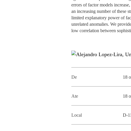
MESTRADOS EXECUTIVOS
errors of factor models increase,
DIVERSIDADE, EQUIDADE E
an increasing number of these str
L
INCLUSÃO
limited explanatory power of fac
LISBON MBA
unrelated anomalies. We provide
E
low correlation between sophistic
PROJETOS PARA UM
PROGRAMAS DE
FUTURO MELHOR
INTERCÂMBIO
R
MODELO DE GOVERNO
ESCOLAS DE VERÃO
JUNTE-SE A NÓS
FORMAÇÃO DE
EXECUTIVOS
De
18 o
CONTACTOS
Ate
18 o
Local
D-1