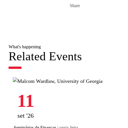
Share
What's happening
Related Events
11
set '26
Seminários de Finanças
| sexta-feira