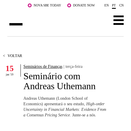
Saltar para o conteúdo principal
NOVA SBE TODAY
DONATE NOW
EN
PT
CN
SOBRE NÓS
CURSOS
<
VOLTAR
15
Seminários de Finanças
| terça-feira
DOCENTES E INVESTIGAÇÃO
Seminário com
jan '19
COMUNIDADE
Andreas Uthemann
LIFE AT NOVA SBE
Andreas Uthemann (London School of
Economics) apresentará o seu estudo,
High-order
WHAT'S HAPPENING
Uncertainty in Financial Markets: Evidence From
a Consensus Pricing Service
. Junte-se a nós.