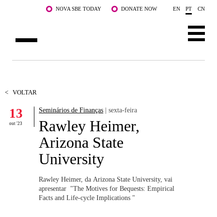
Saltar para o conteúdo principal
NOVA SBE TODAY
DONATE NOW
EN
PT
CN
SOBRE NÓS
CURSOS
<
VOLTAR
13
Seminários de Finanças
| sexta-feira
DOCENTES E INVESTIGAÇÃO
Rawley Heimer,
out '23
COMUNIDADE
Arizona State
University
LIFE AT NOVA SBE
WHAT'S HAPPENING
Rawley Heimer, da Arizona State University, vai
apresentar "The Motives for Bequests: Empirical
Facts and Life-cycle Implications ​"