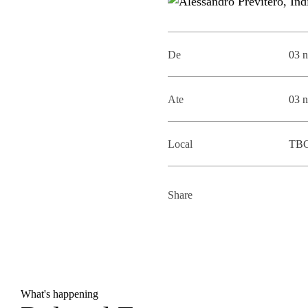
MESTRADOS EXECUTIVOS
DIVERSIDADE, EQUIDADE E
L
INCLUSÃO
LISBON MBA
De
03 
E
PROJETOS PARA UM
PROGRAMAS DE
FUTURO MELHOR
INTERCÂMBIO
R
Ate
03 
MODELO DE GOVERNO
ESCOLAS DE VERÃO
Local
TB
JUNTE-SE A NÓS
FORMAÇÃO DE
EXECUTIVOS
CONTACTOS
Share
What's happening