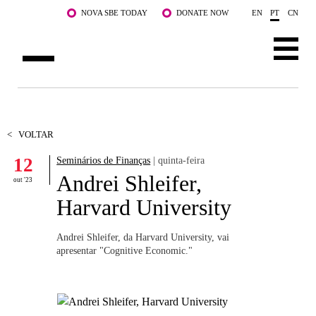
Saltar para o conteúdo principal
NOVA SBE TODAY
DONATE NOW
EN
PT
CN
SOBRE NÓS
CURSOS
<
VOLTAR
12
Seminários de Finanças
| quinta-feira
DOCENTES E INVESTIGAÇÃO
Andrei Shleifer,
out '23
COMUNIDADE
Harvard University
LIFE AT NOVA SBE
Andrei Shleifer, da Harvard University, vai
apresentar "Cognitive Economic."
WHAT'S HAPPENING