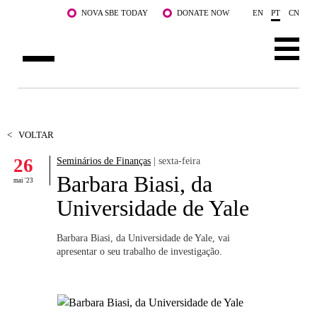
Saltar para o conteúdo principal
NOVA SBE TODAY
DONATE NOW
EN
PT
CN
SOBRE NÓS
CURSOS
<
VOLTAR
26
Seminários de Finanças
| sexta-feira
DOCENTES E INVESTIGAÇÃO
Barbara Biasi, da
mai '23
COMUNIDADE
Universidade de Yale
LIFE AT NOVA SBE
Barbara Biasi, da Universidade de Yale, vai
apresentar o seu trabalho de investigação.
WHAT'S HAPPENING