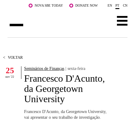
Saltar para o conteúdo principal
NOVA SBE TODAY
DONATE NOW
EN
PT
CN
SOBRE NÓS
CURSOS
<
VOLTAR
25
Seminários de Finanças
| sexta-feira
DOCENTES E INVESTIGAÇÃO
Francesco D'Acunto,
nov '22
COMUNIDADE
da Georgetown
University
LIFE AT NOVA SBE
WHAT'S HAPPENING
Francesco D'Acunto, da Georgetown University,
vai apresentar o seu trabalho de investigação.