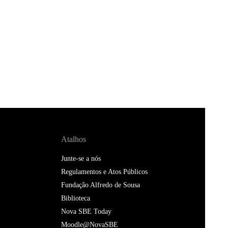
Atalhos
Junte-se a nós
Regulamentos e Atos Públicos
Fundação Alfredo de Sousa
Biblioteca
Nova SBE Today
Moodle@NovaSBE