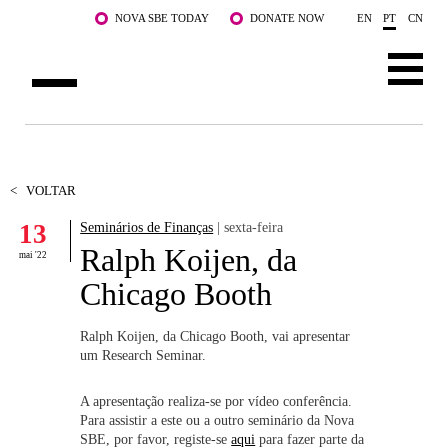
Saltar para o conteúdo principal
NOVA SBE TODAY
DONATE NOW
EN
PT
CN
SOBRE NÓS
CURSOS
<
VOLTAR
13
Seminários de Finanças
| sexta-feira
DOCENTES E INVESTIGAÇÃO
Ralph Koijen, da
mai '22
COMUNIDADE
Chicago Booth
LIFE AT NOVA SBE
Ralph Koijen, da Chicago Booth, vai apresentar
um Research Seminar.
WHAT'S HAPPENING
A apresentação realiza-se por vídeo conferência.
Para assistir a este ou a outro seminário da Nova
SBE, por favor, registe-se
aqui
para fazer parte da