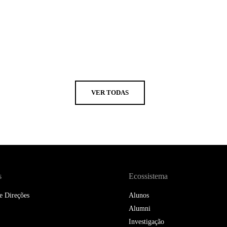
VER TODAS
s
Ecossistema
e Direções
Alunos
Alumni
Investigação