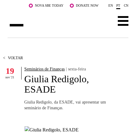
Saltar para o conteúdo principal
NOVA SBE TODAY
DONATE NOW
EN
PT
CN
SOBRE NÓS
CURSOS
<
VOLTAR
19
Seminários de Finanças
| sexta-feira
DOCENTES E INVESTIGAÇÃO
Giulia Redigolo,
nov '21
COMUNIDADE
ESADE
LIFE AT NOVA SBE
Giulia Redigolo, da ESADE, vai apresentar um
seminário de Finanças.
WHAT'S HAPPENING