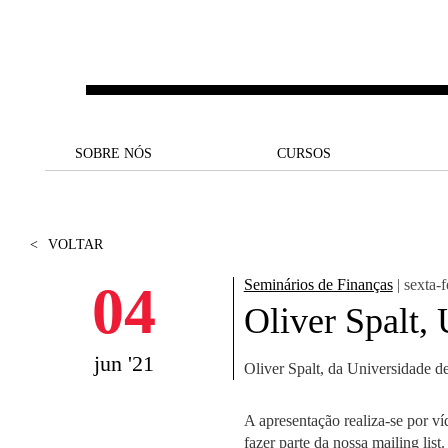
Saltar para o conteúdo principal
SOBRE NÓS
SOBRE NÓS
CURSOS
CURSOS
UM OLHAR SOBRE A NOVA
BOLSAS E
BACK
BACK
SBE
FINANCIAMENTO
<
VOLTAR
PROJETOS PARA UM
JUNTE-SE A NÓS
SOC
A NOSSA MISSÃO
FUTURO MELHOR
CANDIDATURAS
04
Seminários de Finanças
| sexta-f
DOCENTES E
A
Oliver Spalt,
A MARCA
SOCIAL EQUITY
INVESTIGADORES
LICENCIATURAS
INITIATIVE
B
jun '21
Oliver Spalt, da Universidade 
QUALIDADE &
PEOPLE AND CULTURE
MESTRADOS
ACREDITAÇÕES
FELLOWSHIP FOR
B
EXCELLENCE
DOUTORAMENTOS
A apresentação realiza-se por ví
SUSTENTABILIDADE
L
fazer parte da nossa mailing list