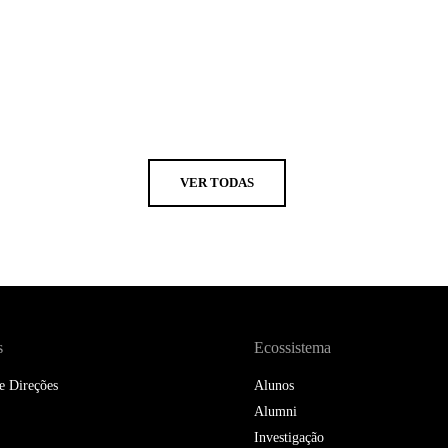
VER TODAS
s
Ecossistema
e Direções
Alunos
Alumni
Investigação