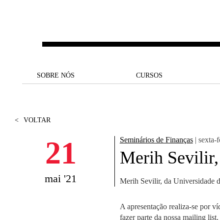
Saltar para o conteúdo principal
SOBRE NÓS
SOBRE NÓS
CURSOS
CURSOS
UM OLHAR SOBRE A NOVA
BOLSAS E
BACK
BACK
SBE
FINANCIAMENTO
<
VOLTAR
PROJETOS PARA UM
JUNTE-SE A NÓS
SOC
A NOSSA MISSÃO
FUTURO MELHOR
CANDIDATURAS
21
Seminários de Finanças
| sexta-f
DOCENTES E
A
Merih Sevilir
A MARCA
SOCIAL EQUITY
INVESTIGADORES
LICENCIATURAS
INITIATIVE
B
mai '21
Merih Sevilir, da Universidade 
QUALIDADE &
PEOPLE AND CULTURE
MESTRADOS
ACREDITAÇÕES
FELLOWSHIP FOR
B
EXCELLENCE
DOUTORAMENTOS
A apresentação realiza-se por ví
SUSTENTABILIDADE
L
fazer parte da nossa mailing list