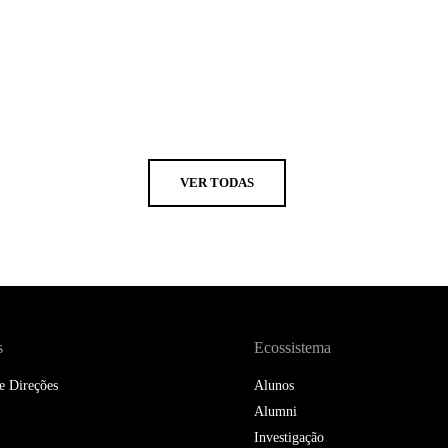
VER TODAS
s
Ecossistema
e Direções
Alunos
Alumni
Investigação