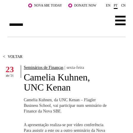
Saltar para o conteúdo principal
NOVA SBE TODAY
DONATE NOW
EN
PT
CN
SOBRE NÓS
CURSOS
<
VOLTAR
23
Seminários de Finanças
| sexta-feira
DOCENTES E INVESTIGAÇÃO
Camelia Kuhnen,
abr '21
COMUNIDADE
UNC Kenan
LIFE AT NOVA SBE
Camelia Kuhnen, da UNC Kenan – Flagler
Business School, vai participar num seminário de
WHAT'S HAPPENING
Finance da Nova SBE.
A apresentação realiza-se por vídeo conferência.
Para assistir a este ou a outro seminário da Nova