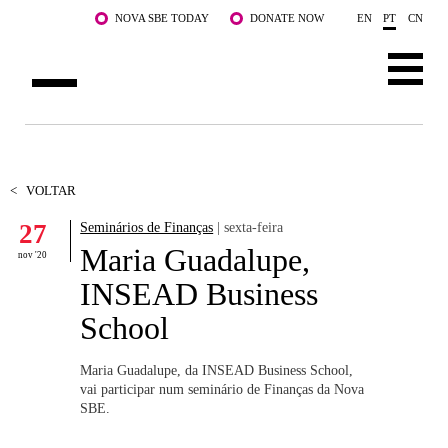
Saltar para o conteúdo principal
NOVA SBE TODAY
DONATE NOW
EN
PT
CN
SOBRE NÓS
CURSOS
<
VOLTAR
27
Seminários de Finanças
| sexta-feira
DOCENTES E INVESTIGAÇÃO
Maria Guadalupe,
nov '20
COMUNIDADE
INSEAD Business
School
LIFE AT NOVA SBE
WHAT'S HAPPENING
Maria Guadalupe, da INSEAD Business School,
vai participar num seminário de Finanças da Nova
SBE.