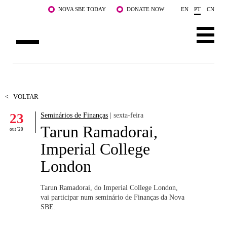
Saltar para o conteúdo principal
NOVA SBE TODAY
DONATE NOW
EN
PT
CN
SOBRE NÓS
CURSOS
<
VOLTAR
23
Seminários de Finanças
| sexta-feira
DOCENTES E INVESTIGAÇÃO
Tarun Ramadorai,
out '20
COMUNIDADE
Imperial College
London
LIFE AT NOVA SBE
WHAT'S HAPPENING
Tarun Ramadorai, do Imperial College London,
vai participar num seminário de Finanças da Nova
SBE.