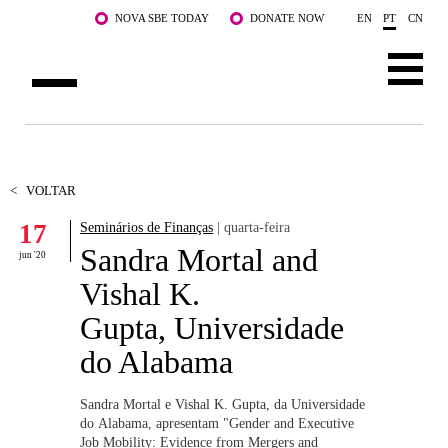
Saltar para o conteúdo principal
NOVA SBE TODAY
DONATE NOW
EN
PT
CN
SOBRE NÓS
CURSOS
<
VOLTAR
17
Seminários de Finanças
| quarta-feira
DOCENTES E INVESTIGAÇÃO
Sandra Mortal and
jun '20
COMUNIDADE
Vishal K.
Gupta, Universidade
LIFE AT NOVA SBE
do Alabama
WHAT'S HAPPENING
Sandra Mortal e Vishal K. Gupta, da Universidade
do Alabama, apresentam "Gender and Executive
Job Mobility: Evidence from Mergers and