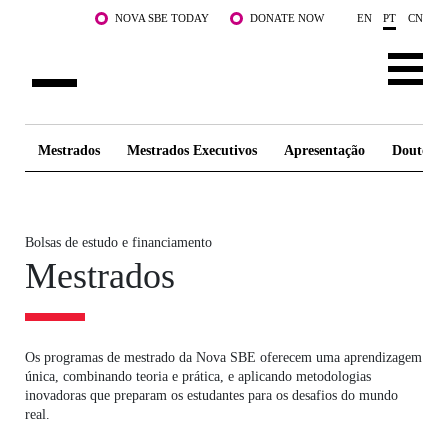
Saltar para o conteúdo principal
NOVA SBE TODAY
DONATE NOW
EN
PT
CN
SOBRE NÓS
Mestrados
Mestrados Executivos
Apresentação
Doutora
CURSOS
DOCENTES E INVESTIGAÇÃO
Bolsas de estudo e financiamento
Mestrados
COMUNIDADE
LIFE AT NOVA SBE
Os programas de mestrado da Nova SBE oferecem uma aprendizagem
WHAT'S HAPPENING
única, combinando teoria e prática, e aplicando metodologias
inovadoras que preparam os estudantes para os desafios do mundo
real.