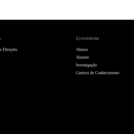
DOUBLE DEGREES
DIREITO & GESTÃO
DIREITO E ECONOMIA
DO MAR
s
Ecossistema
e Direções
DUAL DEGREE NYU
Alunos
Alumni
Investigação
Centros de Conhecimento