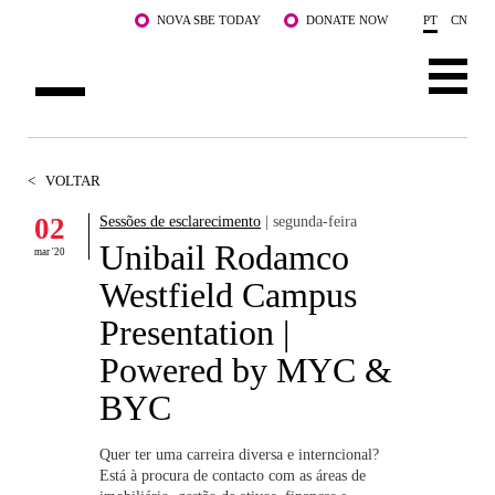
Saltar para o conteúdo principal
NOVA SBE TODAY
DONATE NOW
PT
CN
SOBRE NÓS
<
VOLTAR
CURSOS
02
Sessões de esclarecimento
| segunda-feira
Unibail Rodamco
DOCENTES E INVESTIGAÇÃO
mar '20
Westfield Campus
COMUNIDADE
Presentation |
LIFE AT NOVA SBE
Powered by MYC &
BYC
WHAT'S HAPPENING
Quer ter uma carreira diversa e interncional?
Está à procura de contacto com as áreas de