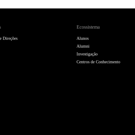
DOUBLE DEGREES
DIREITO & GESTÃO
s
Ecossistema
DIREITO E ECONOMIA
DO MAR
e Direções
Alunos
Alumni
DUAL DEGREE NYU
Investigação
Centros de Conhecimento