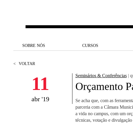
Saltar para o conteúdo principal
SOBRE NÓS
SOBRE NÓS
CURSOS
CURSOS
UM OLHAR SOBRE A NOVA
BOLSAS E
BACK
BACK
<
VOLTAR
SBE
FINANCIAMENTO
PROJETOS PARA UM
JUNTE-SE A NÓS
SOC
11
Seminários & Conferências
| q
A NOSSA MISSÃO
FUTURO MELHOR
CANDIDATURAS
Orçamento Par
DOCENTES E
A
A MARCA
SOCIAL EQUITY
INVESTIGADORES
LICENCIATURAS
abr '19
Se acha que, com as ferrament
INITIATIVE
B
parceria com a Câmara Municipa
QUALIDADE &
PEOPLE AND CULTURE
MESTRADOS
a vida no campus, com um orç
ACREDITAÇÕES
FELLOWSHIP FOR
B
técnicas, votação e divulgação
EXCELLENCE
DOUTORAMENTOS
SUSTENTABILIDADE
L