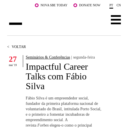
Saltar para o conteúdo principal
NOVA SBE TODAY
DONATE NOW
PT
CN
SOBRE NÓS
<
VOLTAR
CURSOS
27
Seminários & Conferências
| segunda-feira
Impactful Career
DOCENTES E INVESTIGAÇÃO
mai '19
Talks com Fábio
COMUNIDADE
Silva
LIFE AT NOVA SBE
Fábio Silva é um empreendedor social,
fundador da primeira plataforma nacional de
WHAT'S HAPPENING
voluntariado do Brasil, intitulada Porto Social,
e o primeiro a fomentar incubadoras de
empreendimento social. A
revista
Forbes
elegeu-o como o principal