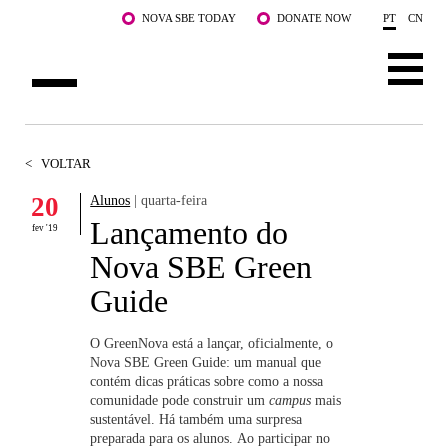
Saltar para o conteúdo principal
NOVA SBE TODAY
DONATE NOW
PT
CN
SOBRE NÓS
<
VOLTAR
CURSOS
20
Alunos
| quarta-feira
Lançamento do
DOCENTES E INVESTIGAÇÃO
fev '19
Nova SBE Green
COMUNIDADE
Guide
LIFE AT NOVA SBE
O GreenNova está a lançar, oficialmente, o
Nova SBE Green Guide: um manual que
WHAT'S HAPPENING
contém dicas práticas sobre como a nossa
comunidade pode construir um
campus
mais
sustentável.
Há também uma surpresa
preparada para os alunos.
Ao participar no