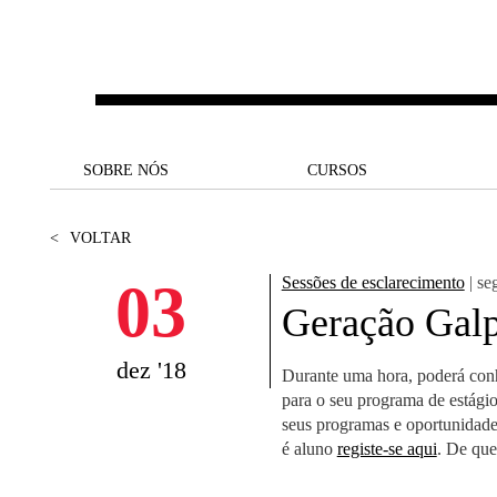
Saltar para o conteúdo principal
SOBRE NÓS
SOBRE NÓS
CURSOS
CURSOS
UM OLHAR SOBRE A NOVA
BOLSAS E
BACK
BACK
<
VOLTAR
SBE
FINANCIAMENTO
PROJETOS PARA UM
JUNTE-SE A NÓS
SOC
03
Sessões de esclarecimento
| se
A NOSSA MISSÃO
FUTURO MELHOR
CANDIDATURAS
Geração Gal
DOCENTES E
A
A MARCA
SOCIAL EQUITY
INVESTIGADORES
LICENCIATURAS
dez '18
Durante uma hora, poderá conh
INITIATIVE
B
para o seu programa de estágio
QUALIDADE &
PEOPLE AND CULTURE
MESTRADOS
seus programas e oportunidades
ACREDITAÇÕES
FELLOWSHIP FOR
B
é aluno
registe-se aqui
. De que
EXCELLENCE
DOUTORAMENTOS
SUSTENTABILIDADE
L