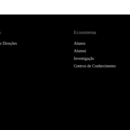
DOUBLE DEGREES
DIREITO & GESTÃO
DIREITO E ECONOMIA
s
Ecossistema
DO MAR
e Direções
Alunos
DUAL DEGREE NYU
Alumni
Investigação
Centros de Conhecimento