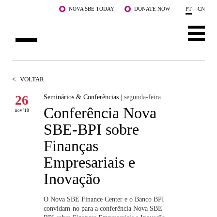
Saltar para o conteúdo principal
NOVA SBE TODAY
DONATE NOW
PT
CN
SOBRE NÓS
<
VOLTAR
CURSOS
26
Seminários & Conferências
| segunda-feira
Conferência Nova
DOCENTES E INVESTIGAÇÃO
nov '18
SBE-BPI sobre
COMUNIDADE
Finanças
LIFE AT NOVA SBE
Empresariais e
Inovação
WHAT'S HAPPENING
O Nova SBE Finance Center e o Banco BPI
convidam-no para a conferência Nova SBE-