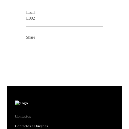
Local
E002
Share
Contactos
Contactos e Direções