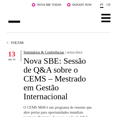
Saltar para o conteúdo principal
NOVA SBE TODAY
DONATE NOW
PT
CN
SOBRE NÓS
<
VOLTAR
CURSOS
13
Seminários & Conferências
| sexta-feira
Nova SBE: Sessão
DOCENTES E INVESTIGAÇÃO
dez '24
de Q&A sobre o
COMUNIDADE
CEMS – Mestrado
LIFE AT NOVA SBE
em Gestão
Internacional
WHAT'S HAPPENING
O CEMS MiM é um programa de renome que
abre portas para oportunidades mundiais