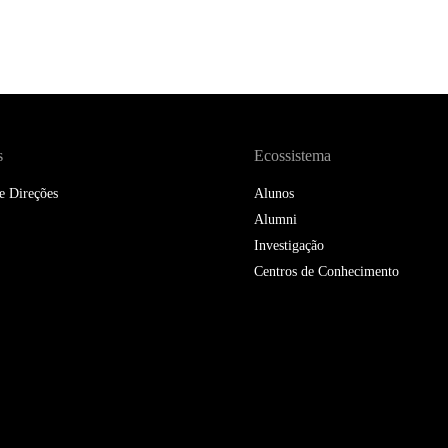
DOUBLE DEGREES
DIREITO & GESTÃO
DIREITO E ECONOMIA
DO MAR
s
Ecossistema
DUAL DEGREE NYU
e Direções
Alunos
Alumni
Investigação
Centros de Conhecimento