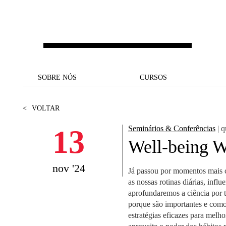
Saltar para o conteúdo principal
SOBRE NÓS
SOBRE NÓS
CURSOS
CURSOS
UM OLHAR SOBRE A NOVA
BOLSAS E
BACK
BACK
<
VOLTAR
SBE
FINANCIAMENTO
PROJETOS PARA UM
JUNTE-SE A NÓS
SOC
13
Seminários & Conferências
| q
A NOSSA MISSÃO
FUTURO MELHOR
CANDIDATURAS
Well-being W
DOCENTES E
A
A MARCA
SOCIAL EQUITY
INVESTIGADORES
LICENCIATURAS
nov '24
Já passou por momentos mais 
INITIATIVE
B
as nossas rotinas diárias, inf
QUALIDADE &
PEOPLE AND CULTURE
MESTRADOS
aprofundaremos a ciência por t
ACREDITAÇÕES
FELLOWSHIP FOR
B
porque são importantes e como 
EXCELLENCE
DOUTORAMENTOS
estratégias eficazes para melh
SUSTENTABILIDADE
L