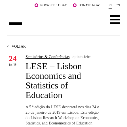
Saltar para o conteúdo principal
NOVA SBE TODAY
DONATE NOW
PT
CN
SOBRE NÓS
<
VOLTAR
CURSOS
24
Seminários & Conferências
| quinta-feira
LESE – Lisbon
DOCENTES E INVESTIGAÇÃO
jan '19
Economics and
COMUNIDADE
Statistics of
LIFE AT NOVA SBE
Education
WHAT'S HAPPENING
A 5.ª edição do LESE decorrerá nos dias 24 e
25 de janeiro de 2019 em Lisboa. Esta edição
do Lisbon Research Workshop on Economics,
Statistics, and Econometrics of Education