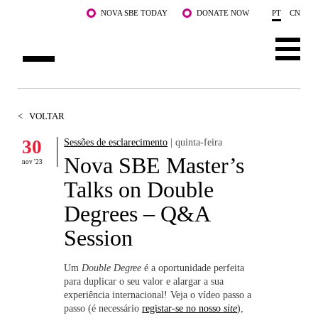
Saltar para o conteúdo principal
NOVA SBE TODAY
DONATE NOW
PT
CN
SOBRE NÓS
<
VOLTAR
CURSOS
30
Sessões de esclarecimento
| quinta-feira
Nova SBE Master’s
DOCENTES E INVESTIGAÇÃO
nov '23
Talks on Double
COMUNIDADE
Degrees – Q&A
LIFE AT NOVA SBE
Session
WHAT'S HAPPENING
Um
Double Degree
é a oportunidade perfeita
para duplicar o seu valor e alargar a sua
experiência internacional! Veja o vídeo passo a
passo (é necessário
registar-se no nosso
site
),