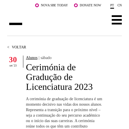
Saltar para o conteúdo principal
NOVA SBE TODAY
DONATE NOW
PT
CN
SOBRE NÓS
<
VOLTAR
CURSOS
30
Alunos
| sábado
Cerimónia de
DOCENTES E INVESTIGAÇÃO
set '23
Gradução de
COMUNIDADE
Licenciatura 2023
LIFE AT NOVA SBE
A cerimónia de graduação de licenciatura é um
momento decisivo nas vidas dos nossos alunos.
WHAT'S HAPPENING
Representa a transição para o próximo nível –
seja a continuação do seu percurso académico
ou o início das suas carreiras. A cerimónia
reúne todos os que têm um contributo