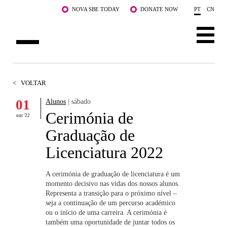
Saltar para o conteúdo principal
NOVA SBE TODAY
DONATE NOW
PT
CN
SOBRE NÓS
<
VOLTAR
CURSOS
01
Alunos
| sábado
Cerimónia de
DOCENTES E INVESTIGAÇÃO
out '22
Graduação de
COMUNIDADE
Licenciatura 2022
LIFE AT NOVA SBE
A cerimónia de graduação de licenciatura é um
momento decisivo nas vidas dos nossos alunos.
WHAT'S HAPPENING
Representa a transição para o próximo nível –
seja a continuação de um percurso académico
ou o início de uma carreira. A cerimónia é
também uma oportunidade de juntar todos os