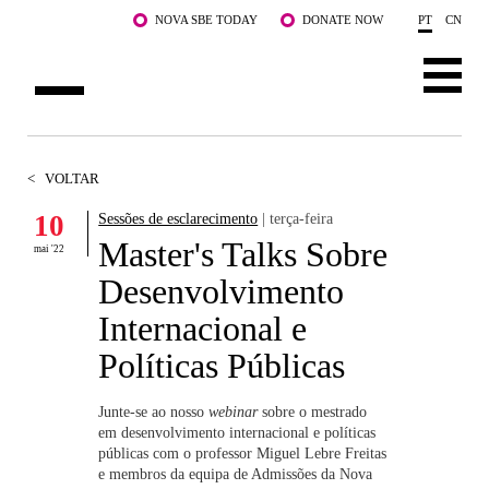
Saltar para o conteúdo principal
NOVA SBE TODAY
DONATE NOW
PT
CN
SOBRE NÓS
<
VOLTAR
CURSOS
10
Sessões de esclarecimento
| terça-feira
Master's Talks Sobre
DOCENTES E INVESTIGAÇÃO
mai '22
Desenvolvimento
COMUNIDADE
Internacional e
LIFE AT NOVA SBE
Políticas Públicas
WHAT'S HAPPENING
Junte-se ao nosso
webinar
sobre o mestrado
em desenvolvimento internacional e políticas
públicas com o professor Miguel Lebre Freitas
e membros da equipa de Admissões da Nova